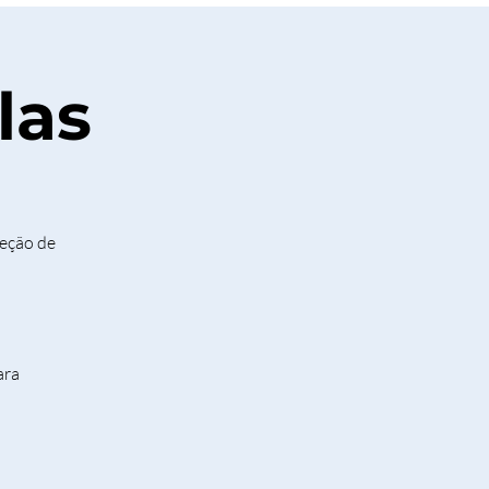
las
teção de
ara