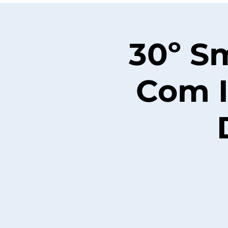
30º Sm
Com I