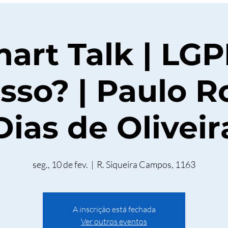
art Talk | LG
sso? | Paulo R
Dias de Oliveir
seg., 10 de fev.
  |  
R. Siqueira Campos, 1163
A inscrição está fechada
Ver outros eventos