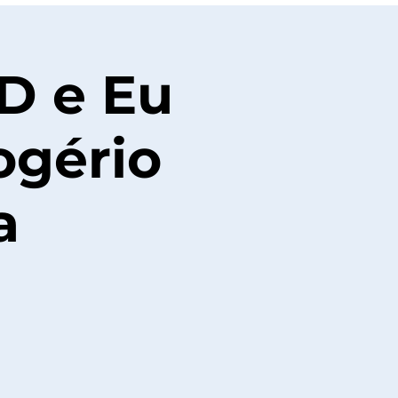
PD e Eu
ogério
a